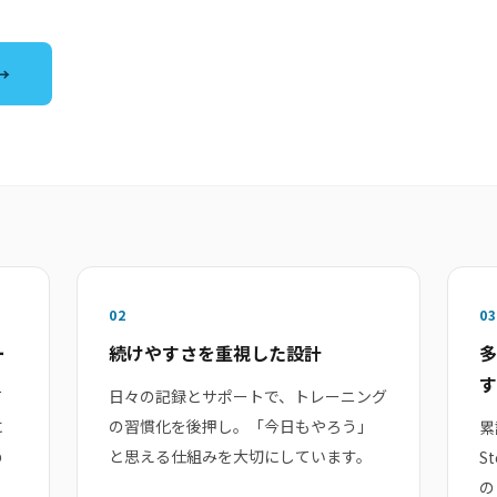
→
02
03
ー
続けやすさを重視した設計
多
す
て
日々の記録とサポートで、トレーニング
に
の習慣化を後押し。「今日もやろう」
累
め
と思える仕組みを大切にしています。
S
の